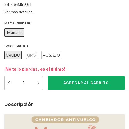
24
x
$6.159,61
Ver más detalles
Marca:
Munami
Munami
Color:
CRUDO
CRUDO
GRIS
ROSADO
¡No te lo pierdas, es el último!
Descripción