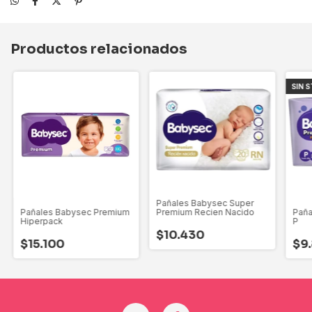
Productos relacionados
SIN 
Pañales Babysec Super
Pañales Babysec Premium
Premium Recien Nacido
Paña
Hiperpack
P
$10.430
$15.100
$9