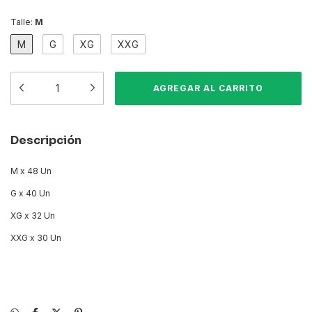
Talle:
M
M
G
XG
XXG
Descripción
M x 48 Un
G x 40 Un
XG x 32 Un
XXG x 30 Un