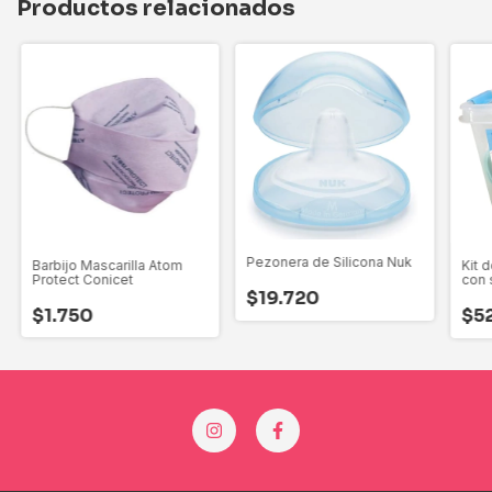
Productos relacionados
Pezonera de Silicona Nuk
Barbijo Mascarilla Atom
Kit 
Protect Conicet
con 
Vidri
$19.720
$1.750
$5